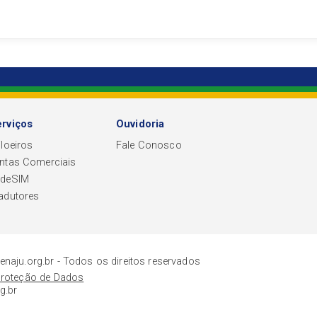
rviços
Ouvidoria
iloeiros
Fale Conosco
ntas Comerciais
edeSIM
adutores
fenaju.org.br - Todos os direitos reservados
 Proteção de Dados
g.br