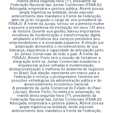
manhã desta segunda-feira (1º), presidente da
Federação Nacional das Juntas Comerciais (FENAJU).
Advogada, empresária e gestora pública, Alzenir possui
ampla trajetória na entidade, tendo exercido
anteriormente dois mandatos à frente da Federação,
além de já ter ocupado o cargo de vice-presidente da
FENAJU. À frente da Jucepi, tornou-se a primeira mulher
a assumir a presidência da instituição em seus 133 anos
de história. Durante sua gestão, liderou importantes
iniciativas de modernização e transformação digital,
ampliando a eficiência dos serviços prestados aos
empreendedores e à sociedade piauiense. A eleição por
aclamação demonstra o reconhecimento de sua
liderança, experiência e capacidade de articulação junto
às Juntas Comerciais de todo o país. À frente da
FENAJU, Alzenir Porto terá a missão de fortalecer a
integração entre as Juntas Comerciais brasileiras e
impulsionar ações voltadas à modernização,
desburocratização e melhoria do ambiente de negócios
no Brasil. Sua eleição representa um marco para a
Federação e reforça o protagonismo feminino em
posições estratégicas da administração pública e do
desenvolvimento econômico nacional.
A presidente da Junta Comercial do Estado do Piauí
(Jucepi), Alzenir Porto, foi eleita por aclamação, na
manhã desta segunda-feira (1º), presidente da
Federação Nacional das Juntas Comerciais (FENAJU).
Advogada, empresária e gestora pública, Alzenir possui
ampla trajetória na entidade, tendo exercido
anteriormente dois mandatos à frente da Federação,